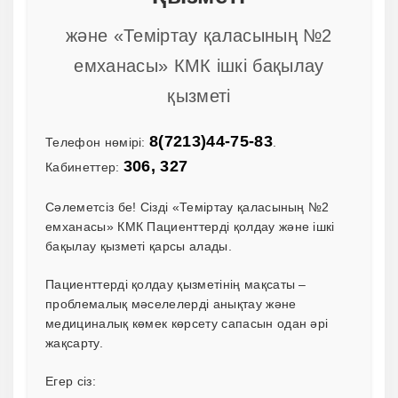
м
және «Теміртау қаласының №2
у
емханасы» КМК ішкі бақылау
қызметі
8(7213)44-75-83
Телефон нөмірі:
.
306, 327
Кабинеттер:
Сәлеметсіз бе! Сізді «Теміртау қаласының №2
емханасы» КМК Пациенттерді қолдау және ішкі
бақылау қызметі қарсы алады.
Пациенттерді қолдау қызметінің мақсаты –
проблемалық мәселелерді анықтау және
медициналық көмек көрсету сапасын одан әрі
жақсарту.
Егер сіз: