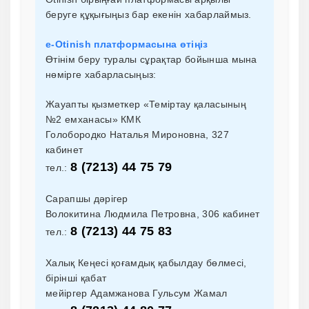
беруге құқығыңыз бар екенін хабарлаймыз.
e-Otinish платформасына өтіңіз
Өтінім беру туралы сұрақтар бойынша мына
нөмірге хабарласыңыз:
Жауапты қызметкер «Теміртау қаласының
№2 емханасы» КМК
Голобородко Наталья Мироновна, 327
кабинет
8 (7213) 44 75 79
тел.:
Сарапшы дәрігер
Волокитина Людмила Петровна, 306 кабинет
8 (7213) 44 75 83
тел.:
Халық Кеңесі қоғамдық қабылдау бөлмесі,
бірінші қабат
мейіргер Адамжанова Гульсум Жамал