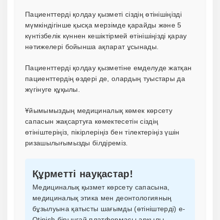
Пациенттерді қолдау қызметі сіздің өтінішіңізді
мүмкіндігінше қысқа мерзімде қарайды және 5
күнтізбелік күннен кешіктірмей өтінішіңізді қарау
нәтижелері бойынша ақпарат ұсынады.
Пациенттерді қолдау қызметіне емделуде жатқан
пациенттердің өздері де, олардың туыстары да
жүгінуге құқылы.
Ұйымымыздың медициналық көмек көрсету
сапасын жақсартуға көмектесетін сіздің
өтініштеріңіз, пікірлеріңіз бен тілектеріңіз үшін
ризашылығымызды білдіреміз.
Құрметті науқастар!
Медициналық қызмет көрсету сапасына,
медициналық этика мен деонтологияның
бұзылуына қатысты шағымды (өтініштерді) e-
Otinish бірыңғай платформасы арқылы