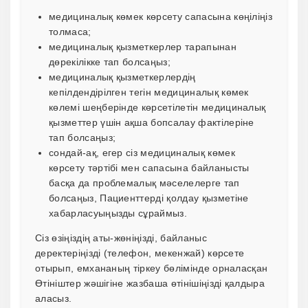
медициналық көмек көрсету сапасына көңіліңіз
толмаса;
медициналық қызметкерлер тарапынан
дөрекілікке тап болсаңыз;
медициналық қызметкерлердің
кепілдендірілген тегін медициналық көмек
көлемі шеңберінде көрсетілетін медициналық
қызметтер үшін ақша бопсалау фактілеріне
тап болсаңыз;
сондай-ақ, егер сіз медициналық көмек
көрсету тәртібі мен сапасына байланысты
басқа да проблемалық мәселелерге тап
болсаңыз, Пациенттерді қолдау қызметіне
хабарласуыңызды сұраймыз.
Сіз өзіңіздің аты-жөніңізді, байланыс
деректеріңізді (телефон, мекенжай) көрсете
отырып, емхананың тіркеу бөлімінде орналасқан
Өтініштер жәшігіне жазбаша өтінішіңізді қалдыра
аласыз.